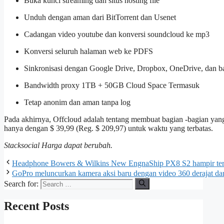
Buka kunci streaming dan situs hosting file
Unduh dengan aman dari BitTorrent dan Usenet
Cadangan video youtube dan konversi soundcloud ke mp3
Konversi seluruh halaman web ke PDFS
Sinkronisasi dengan Google Drive, Dropbox, OneDrive, dan b
Bandwidth proxy 1TB + 50GB Cloud Space Termasuk
Tetap anonim dan aman tanpa log
Pada akhirnya, Offcloud adalah tentang membuat bagian -bagian yang
hanya dengan $ 39,99 (Reg. $ 209,97) untuk waktu yang terbatas.
Stacksocial
Harga dapat berubah.
Headphone Bowers & Wilkins New EngnaShip PX8 S2 hampir terla
GoPro meluncurkan kamera aksi baru dengan video 360 derajat d
Search for:
Recent Posts