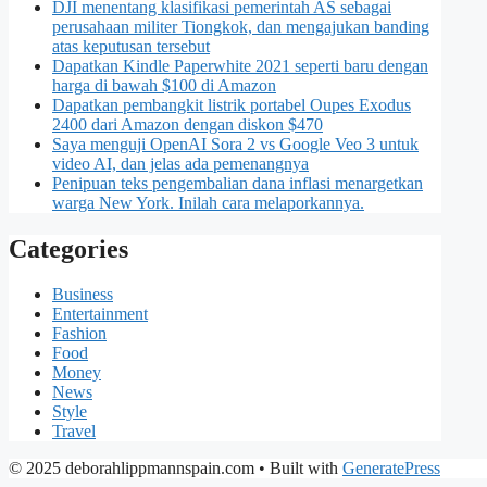
DJI menentang klasifikasi pemerintah AS sebagai
perusahaan militer Tiongkok, dan mengajukan banding
atas keputusan tersebut
Dapatkan Kindle Paperwhite 2021 seperti baru dengan
harga di bawah $100 di Amazon
Dapatkan pembangkit listrik portabel Oupes Exodus
2400 dari Amazon dengan diskon $470
Saya menguji OpenAI Sora 2 vs Google Veo 3 untuk
video AI, dan jelas ada pemenangnya
Penipuan teks pengembalian dana inflasi menargetkan
warga New York. Inilah cara melaporkannya.
Categories
Business
Entertainment
Fashion
Food
Money
News
Style
Travel
© 2025 deborahlippmannspain.com
• Built with
GeneratePress