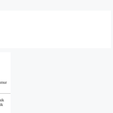
eumur
aik
ik