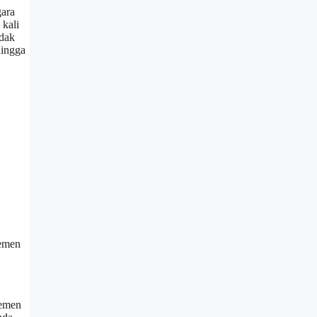
gara
 kali
idak
hingga
temen
temen