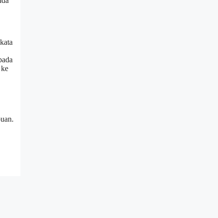
nda
kata
pada
 ke
puan.