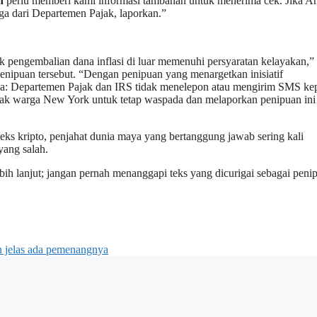
n
perlu memberi kami informasi tambahan untuk menerima cek. Jika A
ga dari Departemen Pajak, laporkan.”
pengembalian dana inflasi di luar memenuhi persyaratan kelayakan,” 
nipuan tersebut. “Dengan penipuan yang menargetkan inisiatif
nnya: Departemen Pajak dan IRS tidak menelepon atau mengirim SMS ke
sak warga New York untuk tetap waspada dan melaporkan penipuan ini
teks kripto, penjahat dunia maya yang bertanggung jawab sering kali
yang salah.
bih lanjut; jangan pernah menanggapi teks yang dicurigai sebagai peni
n jelas ada pemenangnya