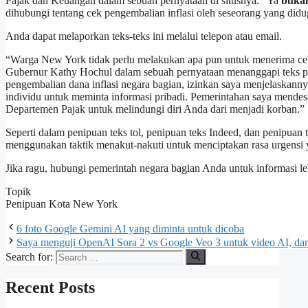
Pajak dan Keuangan dalam sebuah pernyataan di situsnya. “Ya
buka
dihubungi tentang cek pengembalian inflasi oleh seseorang yang didu
Anda dapat melaporkan teks-teks ini melalui telepon atau email.
“Warga New York tidak perlu melakukan apa pun untuk menerima cek 
Gubernur Kathy Hochul dalam sebuah pernyataan menanggapi teks pe
pengembalian dana inflasi negara bagian, izinkan saya menjelaska
individu untuk meminta informasi pribadi. Pemerintahan saya mende
Departemen Pajak untuk melindungi diri Anda dari menjadi korban.”
Seperti dalam penipuan teks tol, penipuan teks Indeed, dan penipuan 
menggunakan taktik menakut-nakuti untuk menciptakan rasa urgensi 
Jika ragu, hubungi pemerintah negara bagian Anda untuk informasi le
Topik
Penipuan Kota New York
6 foto Google Gemini AI yang diminta untuk dicoba
Saya menguji OpenAI Sora 2 vs Google Veo 3 untuk video AI, da
Search for:
Recent Posts