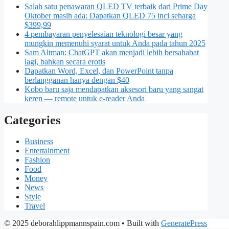
Salah satu penawaran QLED TV terbaik dari Prime Day
Oktober masih ada: Dapatkan QLED 75 inci seharga
$399,99
4 pembayaran penyelesaian teknologi besar yang
mungkin memenuhi syarat untuk Anda pada tahun 2025
Sam Altman: ChatGPT akan menjadi lebih bersahabat
lagi, bahkan secara erotis
Dapatkan Word, Excel, dan PowerPoint tanpa
berlangganan hanya dengan $40
Kobo baru saja mendapatkan aksesori baru yang sangat
keren — remote untuk e-reader Anda
Categories
Business
Entertainment
Fashion
Food
Money
News
Style
Travel
© 2025 deborahlippmannspain.com
• Built with
GeneratePress