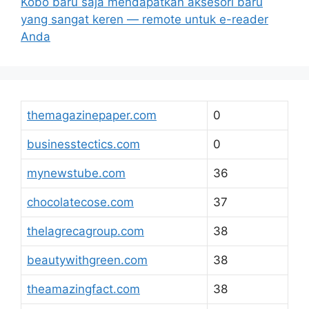
Kobo baru saja mendapatkan aksesori baru
yang sangat keren — remote untuk e-reader
Anda
themagazinepaper.com
0
businesstectics.com
0
mynewstube.com
36
chocolatecose.com
37
thelagrecagroup.com
38
beautywithgreen.com
38
theamazingfact.com
38