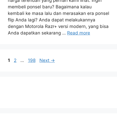
harga terendah yang pernah kami lihat. Ingin
membeli ponsel baru? Bagaimana kalau
kembali ke masa lalu dan merasakan era ponsel
flip Anda lagi? Anda dapat melakukannya
dengan Motorola Razr+ versi modern, yang bisa
Anda dapatkan sekarang …
Read more
Page
Page
Page
1
2
…
198
Next
→