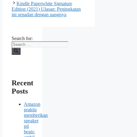
Kindle Paperwhite Signature
Edition (2021) Ulasan: Peningkatan
ini sepadan dengan uangnya
Search for:
Recent
Posts
Amazon
praktis
memberikan
speaker
pil
beats: