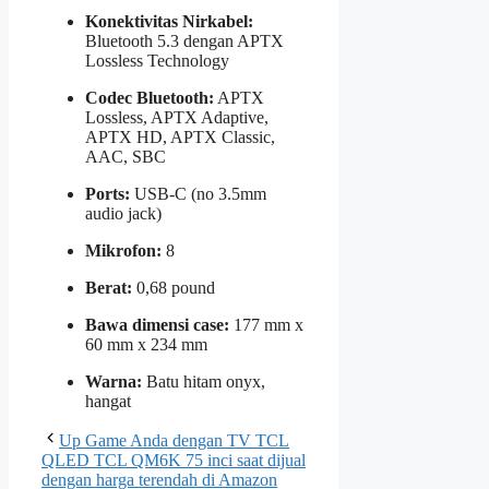
Konektivitas Nirkabel:
Bluetooth 5.3 dengan APTX
Lossless Technology
Codec Bluetooth:
APTX
Lossless, APTX Adaptive,
APTX HD, APTX Classic,
AAC, SBC
Ports:
USB-C (no 3.5mm
audio jack)
Mikrofon:
8
Berat:
0,68 pound
Bawa dimensi case:
177 mm x
60 mm x 234 mm
Warna:
Batu hitam onyx,
hangat
Up Game Anda dengan TV TCL
QLED TCL QM6K 75 inci saat dijual
dengan harga terendah di Amazon