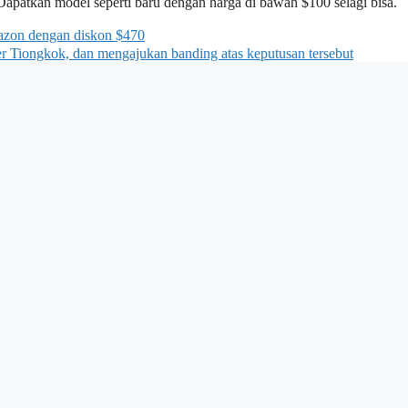
 Dapatkan model seperti baru dengan harga di bawah $100 selagi bisa.
mazon dengan diskon $470
er Tiongkok, dan mengajukan banding atas keputusan tersebut