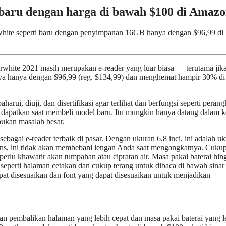
 baru dengan harga di bawah $100 di Amaz
white seperti baru dengan penyimpanan 16GB hanya dengan $96,99 di
rwhite 2021 masih merupakan e-reader yang luar biasa — terutama jik
ya hanya dengan $96,99 (reg. $134,99) dan menghemat hampir 30% di
arui, diuji, dan disertifikasi agar terlihat dan berfungsi seperti perang
da dapatkan saat membeli model baru. Itu mungkin hanya datang dalam k
ukan masalah besar.
bagai e-reader terbaik di pasar. Dengan ukuran 6,8 inci, ini adalah u
h ons, ini tidak akan membebani lengan Anda saat mengangkatnya. Cukup
erlu khawatir akan tumpahan atau cipratan air. Masa pakai baterai hin
t seperti halaman cetakan dan cukup terang untuk dibaca di bawah sinar
pat disesuaikan dan font yang dapat disesuaikan untuk menjadikan
gan pembalikan halaman yang lebih cepat dan masa pakai baterai yang l