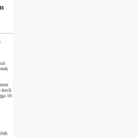
on
a
kat
otak
kuran
 kecil
gga 10
ebih