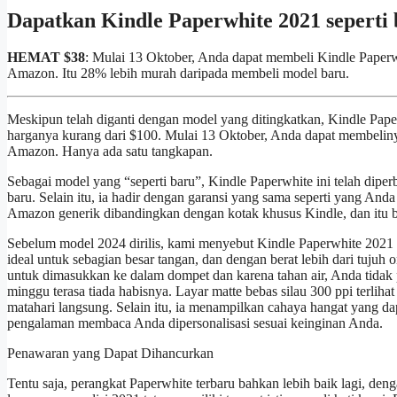
Dapatkan Kindle Paperwhite 2021 seperti
HEMAT $38
: Mulai 13 Oktober, Anda dapat membeli Kindle Paper
Amazon. Itu 28% lebih murah daripada membeli model baru.
Meskipun telah diganti dengan model yang ditingkatkan, Kindle Pape
harganya kurang dari $100. Mulai 13 Oktober, Anda dapat membelin
Amazon. Hanya ada satu tangkapan.
Sebagai model yang “seperti baru”, Kindle Paperwhite ini telah diperbah
baru. Selain itu, ia hadir dengan garansi yang sama seperti yang An
Amazon generik dibandingkan dengan kotak khusus Kindle, dan itu b
Sebelum model 2024 dirilis, kami menyebut Kindle Paperwhite 2021 se
ideal untuk sebagian besar tangan, dan dengan berat lebih dari tuju
untuk dimasukkan ke dalam dompet dan karena tahan air, Anda tidak p
minggu terasa tiada habisnya. Layar matte bebas silau 300 ppi terliha
matahari langsung. Selain itu, ia menampilkan cahaya hangat yang da
pengalaman membaca Anda dipersonalisasi sesuai keinginan Anda.
Penawaran yang Dapat Dihancurkan
Tentu saja, perangkat Paperwhite terbaru bahkan lebih baik lagi, den