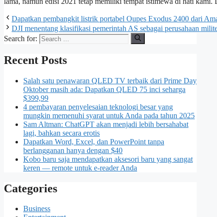
lama, namun edisi 2021 tetap memiliki tempat istimewa di hati kami.
Dapatkan pembangkit listrik portabel Oupes Exodus 2400 dari A
DJI menentang klasifikasi pemerintah AS sebagai perusahaan milit
Search for:
Recent Posts
Salah satu penawaran QLED TV terbaik dari Prime Day
Oktober masih ada: Dapatkan QLED 75 inci seharga
$399,99
4 pembayaran penyelesaian teknologi besar yang
mungkin memenuhi syarat untuk Anda pada tahun 2025
Sam Altman: ChatGPT akan menjadi lebih bersahabat
lagi, bahkan secara erotis
Dapatkan Word, Excel, dan PowerPoint tanpa
berlangganan hanya dengan $40
Kobo baru saja mendapatkan aksesori baru yang sangat
keren — remote untuk e-reader Anda
Categories
Business