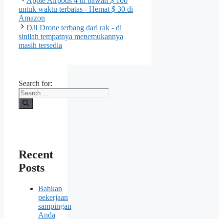
Apple Airpods 4 di bawah $ 100
untuk waktu terbatas - Hemat $ 30 di
Amazon
DJI Drone terbang dari rak - di
sinilah tempatnya menemukannya
masih tersedia
Search for:
Recent
Posts
Bahkan
pekerjaan
sampingan
Anda