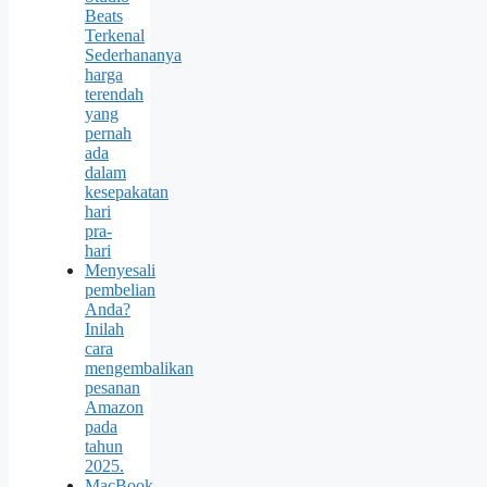
Beats
Terkenal
Sederhananya
harga
terendah
yang
pernah
ada
dalam
kesepakatan
hari
pra-
hari
Menyesali
pembelian
Anda?
Inilah
cara
mengembalikan
pesanan
Amazon
pada
tahun
2025.
MacBook