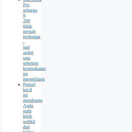
Pro
seharga
$
280
tidak
pernah
terdengar
-
jadi
ambil
satu
sebelum
kesepakatan
ini
menghilang
Ponsel
kecil
ini
membantu
Anda
gulir
lebih
sedikit
dan