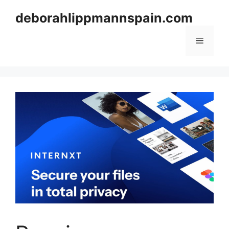
Skip
deborahlippmannspain.com
to
content
Menu