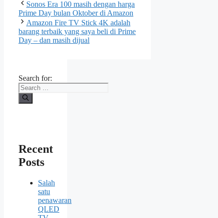
Sonos Era 100 masih dengan harga
Prime Day bulan Oktober di Amazon
Amazon Fire TV Stick 4K adalah
barang terbaik yang saya beli di Prime
Day – dan masih dijual
Search for:
Recent
Posts
Salah
satu
penawaran
QLED
TV