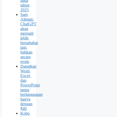
pada
tahun
2025
Sam
Altman:
ChatGPT
akan
menjadi
lebih
bersahabat
lagi,
bahkan
secara
erotis
Dapatkan
Word,
Excel,
dan
PowerPoint
tanpa
berlangganan
hanya
dengan
$40
Kobo