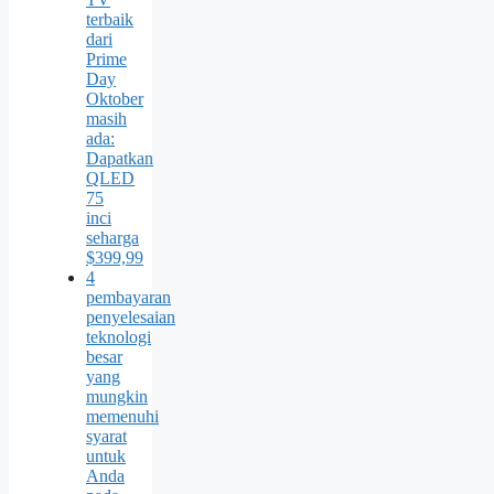
terbaik
dari
Prime
Day
Oktober
masih
ada:
Dapatkan
QLED
75
inci
seharga
$399,99
4
pembayaran
penyelesaian
teknologi
besar
yang
mungkin
memenuhi
syarat
untuk
Anda