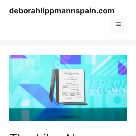
Skip
deborahlippmannspain.com
to
content
Menu