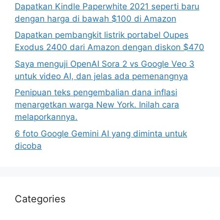
Dapatkan Kindle Paperwhite 2021 seperti baru
dengan harga di bawah $100 di Amazon
Dapatkan pembangkit listrik portabel Oupes
Exodus 2400 dari Amazon dengan diskon $470
Saya menguji OpenAI Sora 2 vs Google Veo 3
untuk video AI, dan jelas ada pemenangnya
Penipuan teks pengembalian dana inflasi
menargetkan warga New York. Inilah cara
melaporkannya.
6 foto Google Gemini AI yang diminta untuk
dicoba
Categories