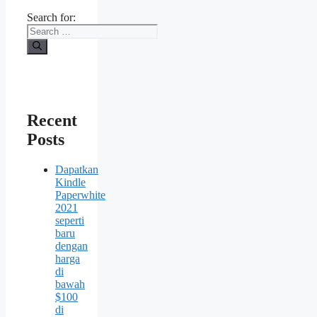
Search for:
Recent
Posts
Dapatkan
Kindle
Paperwhite
2021
seperti
baru
dengan
harga
di
bawah
$100
di