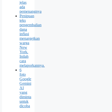
jelas
ada
pemenangnya
Penipuan
teks
pengembalian
dana
inflasi
menargetkan
warga
New
York.
Inilah
cara
melaporkannya.
6
foto
Google
Gemini
AI
yang
diminta
untuk
dicoba