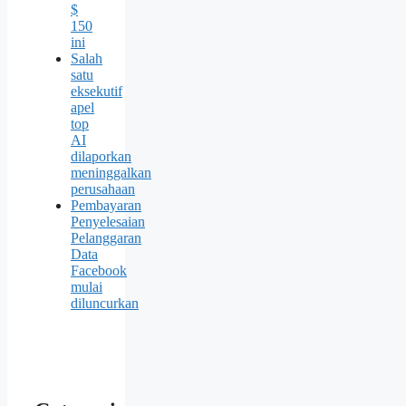
$
150
ini
Salah
satu
eksekutif
apel
top
AI
dilaporkan
meninggalkan
perusahaan
Pembayaran
Penyelesaian
Pelanggaran
Data
Facebook
mulai
diluncurkan