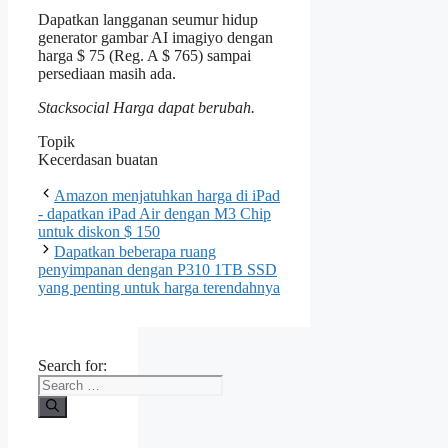
Dapatkan langganan seumur hidup
generator gambar AI imagiyo dengan
harga $ 75 (Reg. A $ 765) sampai
persediaan masih ada.
Stacksocial
Harga dapat berubah.
Topik
Kecerdasan buatan
Amazon menjatuhkan harga di iPad
- dapatkan iPad Air dengan M3 Chip
untuk diskon $ 150
Dapatkan beberapa ruang
penyimpanan dengan P310 1TB SSD
yang penting untuk harga terendahnya
Search for: