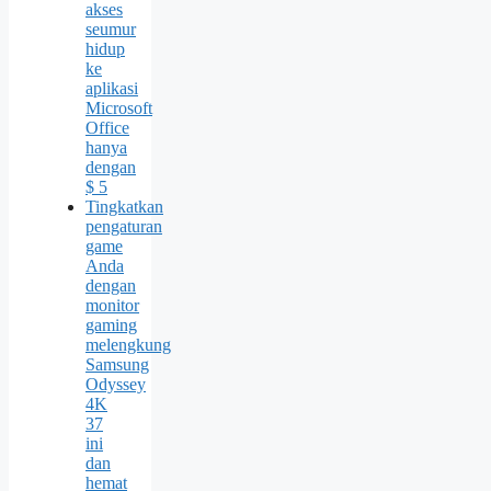
akses
seumur
hidup
ke
aplikasi
Microsoft
Office
hanya
dengan
$ 5
Tingkatkan
pengaturan
game
Anda
dengan
monitor
gaming
melengkung
Samsung
Odyssey
4K
37
ini
dan
hemat