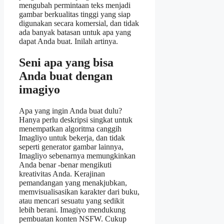
mengubah permintaan teks menjadi
gambar berkualitas tinggi yang siap
digunakan secara komersial, dan tidak
ada banyak batasan untuk apa yang
dapat Anda buat. Inilah artinya.
Seni apa yang bisa
Anda buat dengan
imagiyo
Apa yang ingin Anda buat dulu?
Hanya perlu deskripsi singkat untuk
menempatkan algoritma canggih
Imagliyo untuk bekerja, dan tidak
seperti generator gambar lainnya,
Imagliyo sebenarnya memungkinkan
Anda benar -benar mengikuti
kreativitas Anda. Kerajinan
pemandangan yang menakjubkan,
memvisualisasikan karakter dari buku,
atau mencari sesuatu yang sedikit
lebih berani. Imagiyo mendukung
pembuatan konten NSFW. Cukup