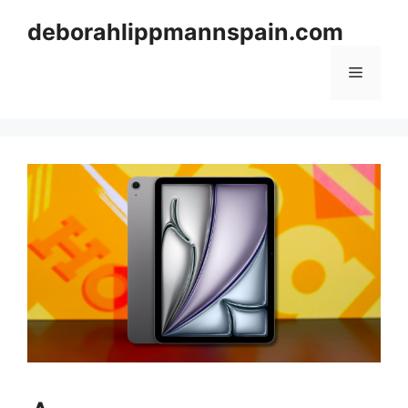
Skip
deborahlippmannspain.com
to
content
Menu