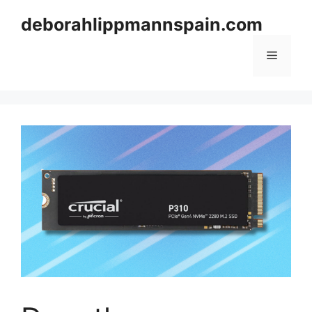
Skip
deborahlippmannspain.com
to
content
Menu