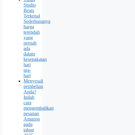
Studio
Beats
Terkenal
Sederhananya
harga
terendah
yang
pernah
ada
dalam
kesepakatan
hari
pra-
hari
Menyesali
pembelian
Anda?
Inilah
cara
mengembalikan
pesanan
Amazon
pada
tahun