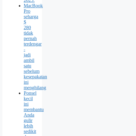
2025.
MacBook
Pro
seharga
$
280
tidak
pernah
terdengar
-
jadi
ambil
satu
sebelum
kesepakatan
ini
menghilang
Ponsel
kecil
ini
membantu
Anda
gulir
lebih
sedikit