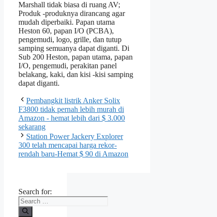
Marshall tidak biasa di ruang AV;
Produk -produknya dirancang agar
mudah diperbaiki. Papan utama
Heston 60, papan I/O (PCBA),
pengemudi, logo, grille, dan tutup
samping semuanya dapat diganti. Di
Sub 200 Heston, papan utama, papan
I/O, pengemudi, perakitan panel
belakang, kaki, dan kisi -kisi samping
dapat diganti.
Pembangkit listrik Anker Solix
F3800 tidak pernah lebih murah di
Amazon - hemat lebih dari $ 3.000
sekarang
Station Power Jackery Explorer
300 telah mencapai harga rekor-
rendah baru-Hemat $ 90 di Amazon
Search for: