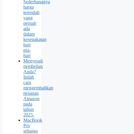
Sederhananya
harga
terendah
yang
pernah
ada
dalam
kesepakatan
hari
pra-
hari
Menyesali
pembelian
Anda?
Inilah
cara
mengembalikan
pesanan
Amazon
pada
tahun
2025.
MacBook
Pro
seharga