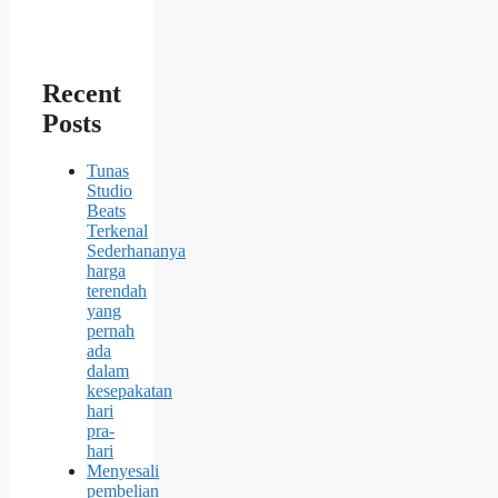
Recent
Posts
Tunas
Studio
Beats
Terkenal
Sederhananya
harga
terendah
yang
pernah
ada
dalam
kesepakatan
hari
pra-
hari
Menyesali
pembelian