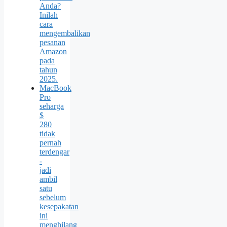
Anda?
Inilah
cara
mengembalikan
pesanan
Amazon
pada
tahun
2025.
MacBook
Pro
seharga
$
280
tidak
pernah
terdengar
-
jadi
ambil
satu
sebelum
kesepakatan
ini
menghilang