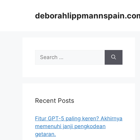
Skip
to
deborahlippmannspain.co
content
Search
for:
Recent Posts
Fitur GPT-5 paling keren? Akhirnya
memenuhi janji pengkodean
getaran.