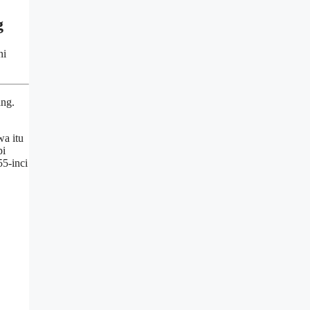
g
ni
ang.
wa itu
pi
55-inci