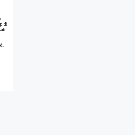
n
p di
satu
di