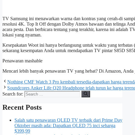
TV Samsung ini menawarkan warna dan kontras yang cerah-di samping
resolusi 4K. Top It Off dengan Dolby Atmos bawaan dan telinga Anda
acara pesta. Dan berbicara tentang yang terakhir, karena ini adalah T
lokasi yang nyaman.
Kesepakatan Woot ini hanya berlangsung untuk waktu yang terbatas (dik
sekarang kesempatan Anda untuk mendapatkan TV pintar S85D S85D 
Penawaran mashable
Mencari lebih banyak penawaran TV yang hebat? Di Amazon, Anda 
Nothing CMF Watch 3 Pro kembali tersedia-dapatkan harga teren
Soundcores Anker Life Q20 Headphone telah turun ke harga tere
Search for:
Recent Posts
Salah satu penawaran QLED TV terbaik dari Prime Day
Oktober masih ada: Dapatkan QLED 75 inci seharga
$399,99