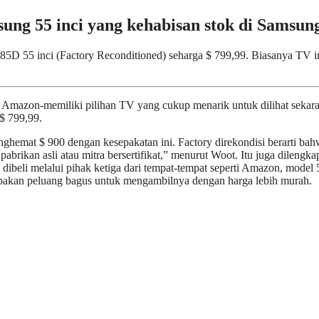
ng 55 inci yang kehabisan stok di Samsun
 55 inci (Factory Reconditioned) seharga $ 799,99. Biasanya TV i
k Amazon-memiliki pilihan TV yang cukup menarik untuk dilihat sekar
$ 799,99.
ghemat $ 900 dengan kesepakatan ini. Factory direkondisi berarti bah
abrikan asli atau mitra bersertifikat,” menurut Woot. Itu juga dilengka
ibeli melalui pihak ketiga dari tempat-tempat seperti Amazon, model 
upakan peluang bagus untuk mengambilnya dengan harga lebih murah.