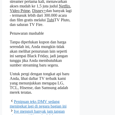
streamer pertama kali, menawarkan
akses mudah ke 1,5 juta judul
Netflix
,
Video Prime
,
Disney+
dan banyak lagi
- termasuk lebih dari 300.000 acara
dan film gratis melalui
Tubi
TV Pluto,
dan saluran TV Fire.
Penawaran mashable
Tanpa diperlukan kupon dan harga
serendah ini, Anda mungkin tidak
akan melihat penurunan lain seperti
ini sampai Black Friday, jadi jangan
tunggu jika Anda membutuhkan
sumber streaming baru segera.
Untuk pergi dengan tongkat api baru
Anda, lihat daftar TV terbaik kami
yang menunjukkan mengapa LG,
TCL, Hisense, dan Samsung adalah
merek teratas.
Penipuan teks DMV sedang
meningkat lagi di negara bagian ini
Ive menguji banyak jam tangan