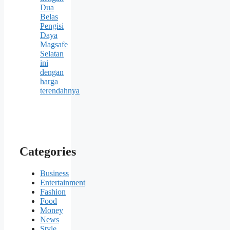
Dua
Belas
Pengisi
Daya
Magsafe
Selatan
ini
dengan
harga
terendahnya
Categories
Business
Entertainment
Fashion
Food
Money
News
Style