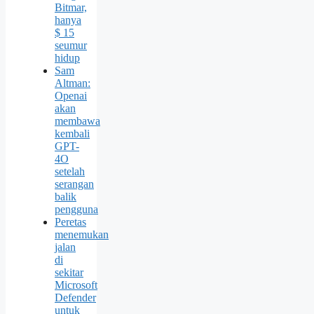
Bitmar,
hanya
$ 15
seumur
hidup
Sam
Altman:
Openai
akan
membawa
kembali
GPT-
4O
setelah
serangan
balik
pengguna
Peretas
menemukan
jalan
di
sekitar
Microsoft
Defender
untuk