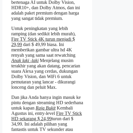
bertenaga AI untuk Dolby Vision,
HDR10+, dan Dolby Atmos, dan ini
adalah paket premium dengan harga
yang sangat tidak premium.
Untuk peningkatan yang lebih
ramping (dan sedikit lebih murah),
Fire TV Stick 4K turun menjadi $
29,99
dari $ 49,99 biasa. Ini
memberikan gambar ultra hd 4K
renyah yang sama saat rewatching
Anak laki -laki
Menjelang musim
terakhir yang akan datang, pencarian
suara Alexa yang cerdas, dukungan
Dolby Vision, dan WiFi 6 untuk
pemutaran yang lancar - dikurangi
lonceng dan peluit Max.
Dan jika Anda hanya ingin masuk ke
pintu dengan streaming HD sederhana
untuk kapan
Raja Bukit
Kembali
Agustus ini, entry-level
Fire TV Stick
HD sekarang $ 24,99
turun dari $
34,99. Ini adalah pilihan yang
fantastis untuk TV sekunder atau