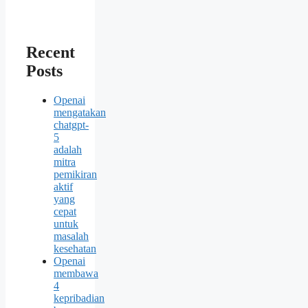
Recent
Posts
Openai
mengatakan
chatgpt-
5
adalah
mitra
pemikiran
aktif
yang
cepat
untuk
masalah
kesehatan
Openai
membawa
4
kepribadian