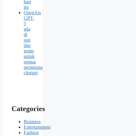
hari
ini
OpenAis
GPT-
5
ada
di
sini
dan
gratis
untuk
semua
pengguna
chatgpt
Categories
Business
Entertainment
Fashion