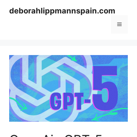
Skip
deborahlippmannspain.com
to
content
Menu