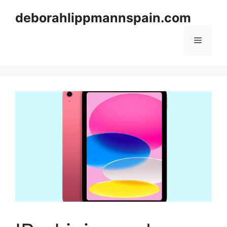
Skip
deborahlippmannspain.com
to
content
Menu