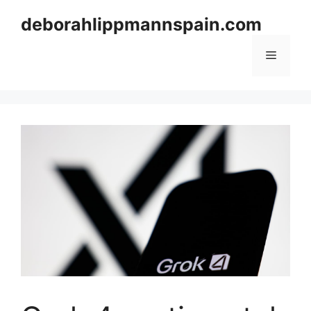
Skip
deborahlippmannspain.com
to
content
Menu