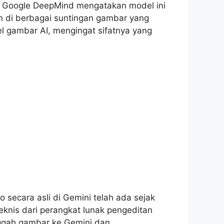
m Google DeepMind mengatakan model ini
en di berbagai suntingan gambar yang
el gambar AI, mengingat sifatnya yang
ecara asli di Gemini telah ada sejak
 teknis dari perangkat lunak pengeditan
ggah gambar ke Gemini dan