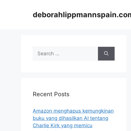
Skip
to
deborahlippmannspain.co
content
Search
for:
Recent Posts
Amazon menghapus kemungkinan
buku yang dihasilkan AI tentang
Charlie Kirk yang memicu