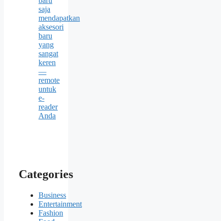
baru
saja
mendapatkan
aksesori
baru
yang
sangat
keren
—
remote
untuk
e-
reader
Anda
Categories
Business
Entertainment
Fashion