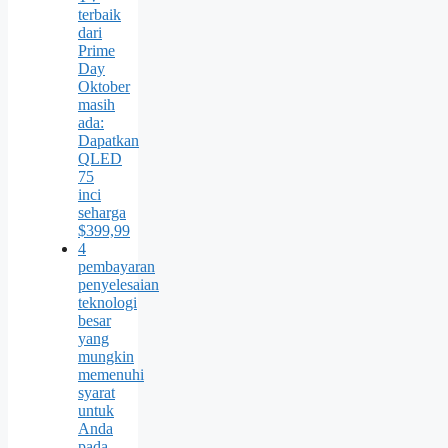
terbaik
dari
Prime
Day
Oktober
masih
ada:
Dapatkan
QLED
75
inci
seharga
$399,99
4
pembayaran
penyelesaian
teknologi
besar
yang
mungkin
memenuhi
syarat
untuk
Anda
pada