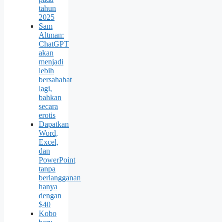
tahun
2025
Sam
Altman:
ChatGPT
akan
menjadi
lebih
bersahabat
lagi,
bahkan
secara
erotis
Dapatkan
Word,
Excel,
dan
PowerPoint
tanpa
berlangganan
hanya
dengan
$40
Kobo