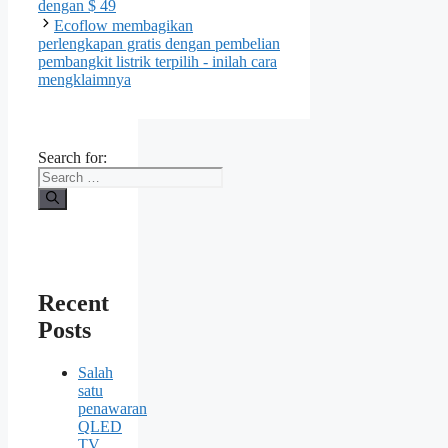
dengan $ 49
Ecoflow membagikan
perlengkapan gratis dengan pembelian
pembangkit listrik terpilih - inilah cara
mengklaimnya
Search for:
Recent
Posts
Salah
satu
penawaran
QLED
TV