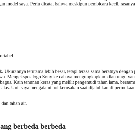
an model saya. Perlu dicatat bahwa meskipun pembicara kecil, rasanya
ortabel.
k. Ukurannya terutama lebih besar, tetapi terasa sama beratnya dengan p
bawa. Mengekspos logo Sony ke cahaya mengungkapkan kilau ungu ya
at bagus. Kain tenunan keras yang melilit pengemudi tahan lama, bersam
i atas. Unit saya mengalami nol kerusakan saat dijatuhkan di permukaa
 dan tahan air.
 yang berbeda berbeda