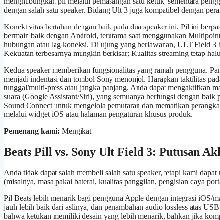
menghubungkan pil melalui pemasangan satu ketuk, sementara pengg
dengan salah satu speaker. Bidang Ult 3 juga kompatibel dengan per
Konektivitas bertahan dengan baik pada dua speaker ini. Pil ini ber
bermain baik dengan Android, terutama saat menggunakan Multipoint
hubungan atau lag koneksi. Di ujung yang berlawanan, ULT Field 3 be
Kekuatan terbesarnya mungkin berkisar; Kualitas streaming tetap halu
Kedua speaker memberikan fungsionalitas yang ramah pengguna. Pane
menjadi indentasi dan tombol Sony menonjol. Harapkan taktilitas pa
tunggal/multi-press atau jangka panjang. Anda dapat mengaktifkan
suara (Google Assistant/Siri), yang semuanya berfungsi dengan baik pa
Sound Connect untuk mengelola pemutaran dan mematikan perangkat
melalui widget iOS atau halaman pengaturan khusus produk.
Pemenang kami:
Mengikat
Beats Pill vs. Sony Ult Field 3: Putusan Ak
Anda tidak dapat salah membeli salah satu speaker, tetapi kami dap
(misalnya, masa pakai baterai, kualitas panggilan, pengisian daya por
Pil Beats lebih menarik bagi pengguna Apple dengan integrasi iOS
jauh lebih baik dari aslinya, dan penambahan audio lossless atas US
bahwa ketukan memiliki desain yang lebih menarik, bahkan jika kompo