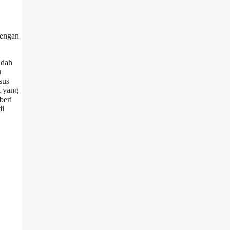
dengan
ndah
u
sus
t yang
beri
di