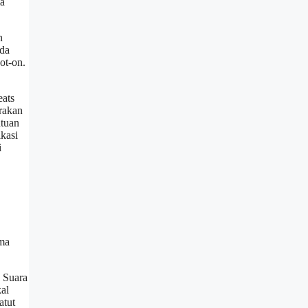
ma
n
ada
ot-on.
eats
rakan
ntuan
ikasi
i
ama
 Suara
al
atut