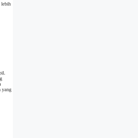
 lebih
il.
ng
a
n yang