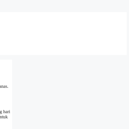
anas.
g hari
untuk