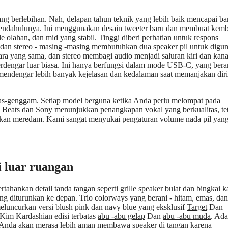
ang berlebihan. Nah, delapan tahun teknik yang lebih baik mencapai b
s pendahulunya. Ini menggunakan desain tweeter baru dan membuat kemb
olahan, dan mid yang stabil. Tinggi diberi perhatian untuk respons
 dan stereo - masing -masing membutuhkan dua speaker pil untuk digu
a yang sama, dan stereo membagi audio menjadi saluran kiri dan kan
terdengar luar biasa. Ini hanya berfungsi dalam mode USB-C, yang berar
 mendengar lebih banyak kejelasan dan kedalaman saat memanjakan diri
bas-genggam. Setiap model berguna ketika Anda perlu melompat pada
ic Beats dan Sony menunjukkan penangkapan vokal yang berkualitas, te
bkan meredam. Kami sangat menyukai pengaturan volume nada pil yan
i luar ruangan
ertahankan detail tanda tangan seperti grille speaker bulat dan bingkai k
ng diturunkan ke depan. Trio colorways yang berani - hitam, emas, dan
meluncurkan versi blush pink dan navy blue yang eksklusif
Target
Dan
Kim Kardashian edisi terbatas
abu -abu gelap
Dan
abu -abu muda
. Ada
 Anda akan merasa lebih aman membawa speaker di tangan karena