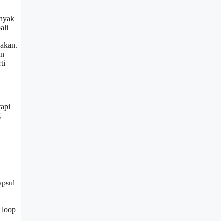
anyak
ali
nakan.
an
ti
tapi
g
apsul
 loop