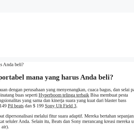
a portabel mana yang harus Anda beli?
uan dengan perusahaan yang menyenangkan, cuaca bagus, dan selai p
inatang buas seperti
Hyperboom telinga terbaik
Bisa membuat pesta
ionalitas yang sama dan kinerja suara yang kuat dari blaster bass
 149
Pil beats
dan $ 199
Sony Ult Field 3
.
dipersonalisasi melalui fitur suara adaptif. Mereka bertahan sepanjan
t seluler Anda. Selain itu, Beats dan Sony merancang kreasi mereka 
air).