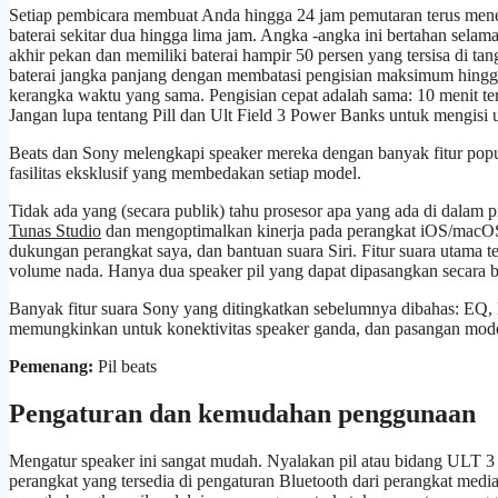
Setiap pembicara membuat Anda hingga 24 jam pemutaran terus meneru
baterai sekitar dua hingga lima jam. Angka -angka ini bertahan sel
akhir pekan dan memiliki baterai hampir 50 persen yang tersisa di t
baterai jangka panjang dengan membatasi pengisian maksimum hingga
kerangka waktu yang sama. Pengisian cepat adalah sama: 10 menit
Jangan lupa tentang Pill dan Ult Field 3 Power Banks untuk mengisi 
Beats dan Sony melengkapi speaker mereka dengan banyak fitur popu
fasilitas eksklusif yang membedakan setiap model.
Tidak ada yang (secara publik) tahu prosesor apa yang ada di dalam pi
Tunas Studio
dan mengoptimalkan kinerja pada perangkat iOS/macO
dukungan perangkat saya, dan bantuan suara Siri. Fitur suara utama t
volume nada. Hanya dua speaker pil yang dapat dipasangkan secara 
Banyak fitur suara Sony yang ditingkatkan sebelumnya dibahas: EQ
memungkinkan untuk konektivitas speaker ganda, dan pasangan mode
Pemenang:
Pil beats
Pengaturan dan kemudahan penggunaan
Mengatur speaker ini sangat mudah. Nyalakan pil atau bidang ULT 3
perangkat yang tersedia di pengaturan Bluetooth dari perangkat med