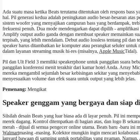
Ada suatu masa ketika Beats terutama ditentukan oleh respons bass y
hal. Pil generasi kedua adalah peningkatan audio besar-besaran ata
sistem woofer yang menyajikan campuran bass yang berdampak, treble 
frekuensi penuh. Dua mode mendengarkan dapat dipilih - amplifikasi
Amplify output audio ganda dengan membuat speaker memainkan suar
terpisah, yang lebih mendalam. Debut audio lossless tentang pil dan 
speaker harus ditambatkan ke komputer atau perangkat seluler untuk
dalam layanan streaming musik hi-res (misalnya,
Apple Music
Tidal).
Pil dan Ult Field 3 memiliki speakerphone untuk panggilan suara be
panggilan konferensi menit terakhir dari kamar hotel Anda. Array M
mereka mengambil sejumlah besar kebisingan sekitar yang menyeba
menyesuaikan volume dan efek suara untuk output yang lebih jelas.
Pemenang:
Mengikat
Speaker genggam yang bergaya dan siap d
Silsilah desain Beats yang luar biasa ada di layar penuh. Pil ini memp
merek dagang. Kontrol ditempatkan di bagian atas, dan logo B sekara
merah - dijual di semua pengecer online utama. Beats baru -baru ini 
Walmart
masing -masing. Kolektor mungkin ingin mencari kolaborasi 
lanyard bawaan di samping untuk portabilitas yang nyaman. Namun,