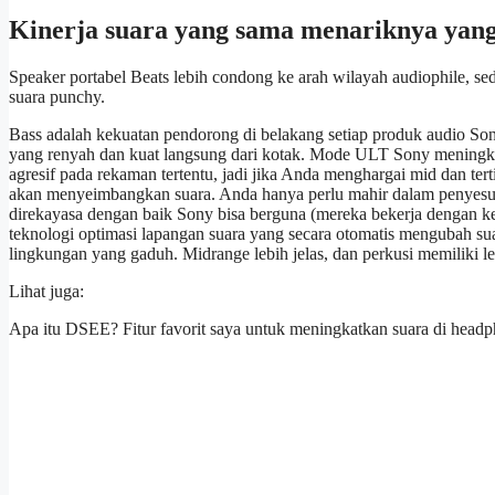
Kinerja suara yang sama menariknya yan
Speaker portabel Beats lebih condong ke arah wilayah audiophile, s
suara punchy.
Bass adalah kekuatan pendorong di belakang setiap produk audio So
yang renyah dan kuat langsung dari kotak. Mode ULT Sony meningkatka
agresif pada rekaman tertentu, jadi jika Anda menghargai mid dan te
akan menyeimbangkan suara. Anda hanya perlu mahir dalam penyesuai
direkayasa dengan baik Sony bisa berguna (mereka bekerja dengan k
teknologi optimasi lapangan suara yang secara otomatis mengubah sua
lingkungan yang gaduh. Midrange lebih jelas, dan perkusi memiliki l
Lihat juga:
Apa itu DSEE? Fitur favorit saya untuk meningkatkan suara di head