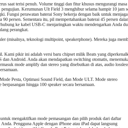
s saat terisi penuh. Volume tinggi dan fitur khusus mengurangi masa
ama pengujian. Kerumunan Ult Field 3 menghibur selama hampir 10 jam 
angki. Fungsi perawatan baterai Sony bekerja dengan baik untuk menjaga
 90 persen. Sementara itu, pil mempertahankan baterai 45 persen dal
 terhubung ke kabel USB-C menjaringkan waktu mendengarkan Anda du
ulang perangkat.
ler (misalnya, teknologi multipoint, speakerphone). Mereka juga mem
l. Kami pikir ini adalah versi baru chipset milik Beats yang diperkenal
S dan Android. Anda akan mendapatkan switching otomatis, menemuk
ermasuk mode amplify dan stereo yang disebutkan di atas, audio lossles
bersamaan.
, Mode Pesta, Optimasi Sound Field, dan Mode ULT. Mode stereo
 berpasangan hingga 100 speaker secara bersamaan.
 untuk mengaktifkan mode pemasangan dan pilih produk dari daftar
ia Anda. Pengguna Apple dengan iPhone atau iPad dapat langsung