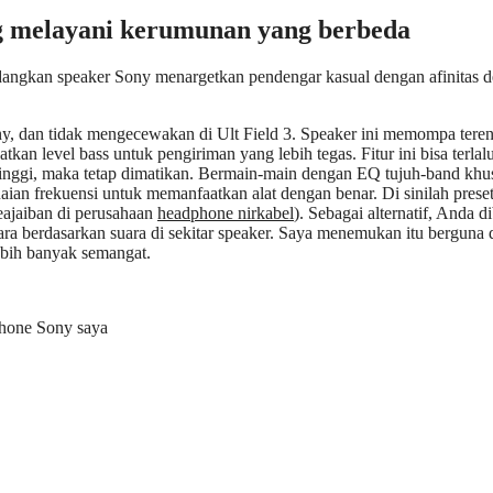
g melayani kerumunan yang berbeda
edangkan speaker Sony menargetkan pendengar kasual dengan afinitas 
ny, dan tidak mengecewakan di Ult Field 3. Speaker ini memompa tere
n level bass untuk pengiriman yang lebih tegas. Fitur ini bisa terlal
rtinggi, maka tetap dimatikan. Bermain-main dengan EQ tujuh-band khu
an frekuensi untuk memanfaatkan alat dengan benar. Di sinilah prese
eajaiban di perusahaan
headphone nirkabel
). Sebagai alternatif, Anda di
ra berdasarkan suara di sekitar speaker. Saya menemukan itu berguna 
ebih banyak semangat.
phone Sony saya