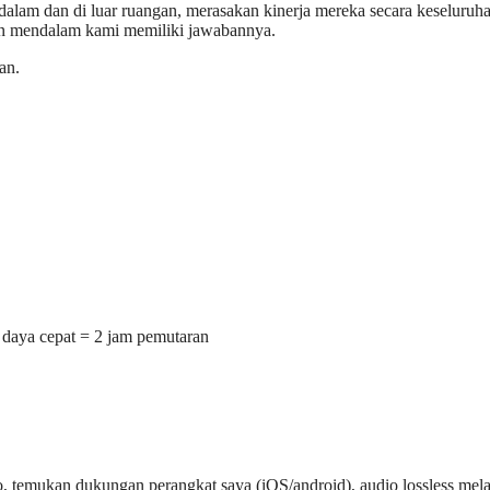
 dalam dan di luar ruangan, merasakan kinerja mereka secara keseluruh
an mendalam kami memiliki jawabannya.
an.
n daya cepat = 2 jam pemutaran
o, temukan dukungan perangkat saya (iOS/android), audio lossless mela