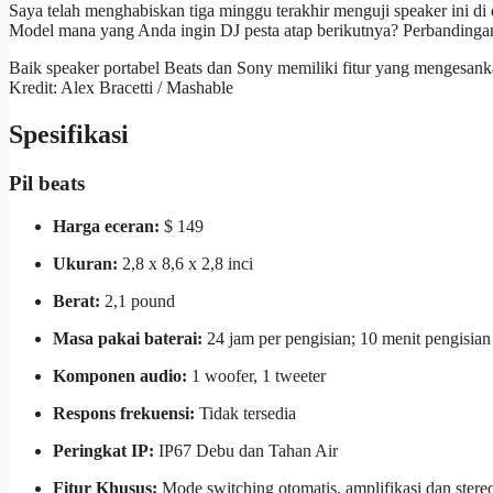
Saya telah menghabiskan tiga minggu terakhir menguji speaker ini di
Model mana yang Anda ingin DJ pesta atap berikutnya? Perbanding
Baik speaker portabel Beats dan Sony memiliki fitur yang mengesank
Kredit: Alex Bracetti / Mashable
Spesifikasi
Pil beats
Harga eceran:
$ 149
Ukuran:
2,8 x 8,6 x 2,8 inci
Berat:
2,1 pound
Masa pakai baterai:
24 jam per pengisian; 10 menit pengisia
Komponen audio:
1 woofer, 1 tweeter
Respons frekuensi:
Tidak tersedia
Peringkat IP:
IP67 Debu dan Tahan Air
Fitur Khusus:
Mode switching otomatis, amplifikasi dan stere