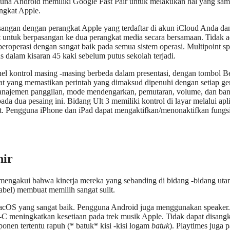
una Android memiliki Google Fast Pair untuk melakukan hal yang sa
angkat Apple.
pasangan dengan perangkat Apple yang terdaftar di akun iCloud Anda da
 untuk berpasangan ke dua perangkat media secara bersamaan. Tidak 
roperasi dengan sangat baik pada semua sistem operasi. Multipoint sp
s dalam kisaran 45 kaki sebelum putus sekolah terjadi.
l kontrol masing -masing berbeda dalam presentasi, dengan tombol B
dat yang memastikan perintah yang dimaksud dipenuhi dengan setiap ge
 manajemen panggilan, mode mendengarkan, pemutaran, volume, dan ba
da dua pesaing ini. Bidang Ult 3 memiliki kontrol di layar melalui apl
. Pengguna iPhone dan iPad dapat mengaktifkan/menonaktifkan fungs
hir
at mengakui bahwa kinerja mereka yang sebanding di bidang -bidang ut
tabel) membuat memilih sangat sulit.
/macOS yang sangat baik. Pengguna Android juga menggunakan speaker.
B-C meningkatkan kesetiaan pada trek musik Apple. Tidak dapat disangk
nen tertentu rapuh (* batuk* kisi -kisi logam
batuk
). Playtimes juga p