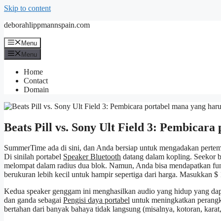
Skip to content
deborahlippmannspain.com
Menu
Menu
Home
Contact
Domain
Beats Pill vs. Sony Ult Field 3: Pembicar
SummerTime ada di sini, dan Anda bersiap untuk mengadakan pertem
Di sinilah portabel
Speaker Bluetooth
datang dalam kopling. Seekor b
melompat dalam radius dua blok. Namun, Anda bisa mendapatkan fungs
berukuran lebih kecil untuk hampir sepertiga dari harga. Masukkan $
Kedua speaker genggam ini menghasilkan audio yang hidup yang dapat 
dan ganda sebagai
Pengisi daya portabel
untuk meningkatkan perangka
bertahan dari banyak bahaya tidak langsung (misalnya, kotoran, karat, 