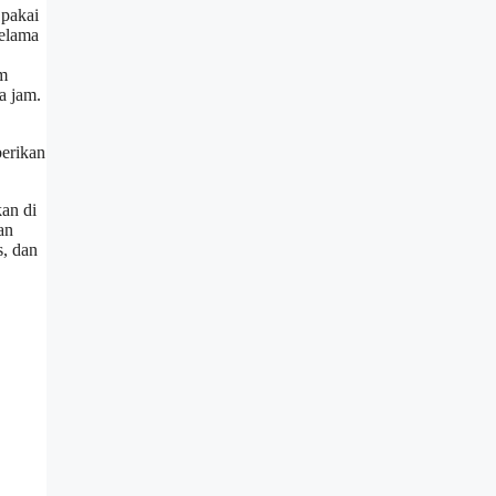
 pakai
selama
am
a jam.
berikan
kan di
an
s, dan