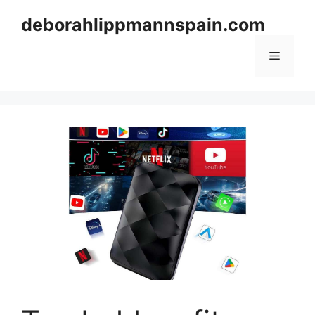
Skip
deborahlippmannspain.com
to
content
Menu