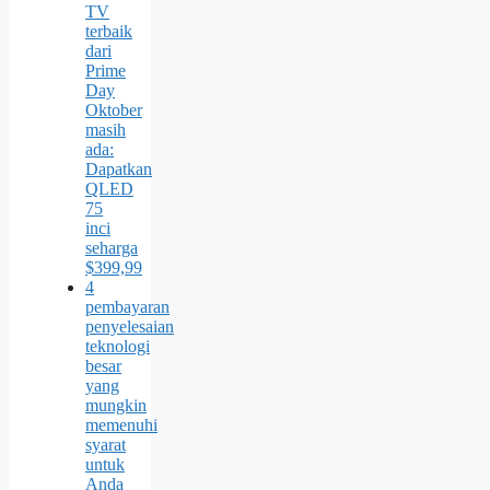
TV
terbaik
dari
Prime
Day
Oktober
masih
ada:
Dapatkan
QLED
75
inci
seharga
$399,99
4
pembayaran
penyelesaian
teknologi
besar
yang
mungkin
memenuhi
syarat
untuk
Anda