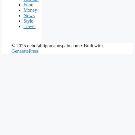
Food
Money
News
Style
Travel
© 2025 deborahlippmannspain.com
• Built with
GeneratePress