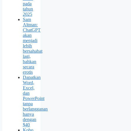
pada
tahun
2025
Sam
Altman:
ChatGPT
akan
menjadi
lebih
bersahabat
lagi,
bahkan
secara
erotis
Dapatkan
Word,
Excel,
dan
PowerPoint
tanpa
berlangganan
hanya
dengan
$40
Kobo