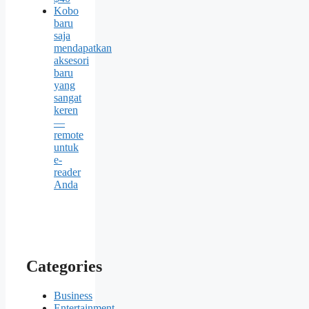
Kobo
baru
saja
mendapatkan
aksesori
baru
yang
sangat
keren
—
remote
untuk
e-
reader
Anda
Categories
Business
Entertainment