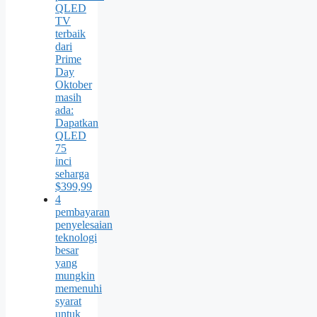
QLED
TV
terbaik
dari
Prime
Day
Oktober
masih
ada:
Dapatkan
QLED
75
inci
seharga
$399,99
4
pembayaran
penyelesaian
teknologi
besar
yang
mungkin
memenuhi
syarat
untuk