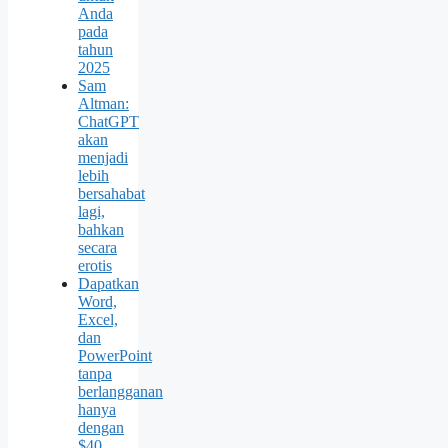
Anda
pada
tahun
2025
Sam
Altman:
ChatGPT
akan
menjadi
lebih
bersahabat
lagi,
bahkan
secara
erotis
Dapatkan
Word,
Excel,
dan
PowerPoint
tanpa
berlangganan
hanya
dengan
$40