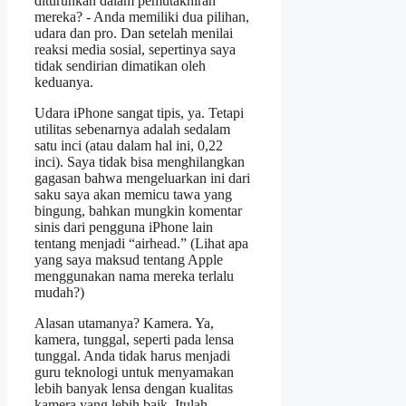
diturunkan dalam pemutakhiran
mereka? - Anda memiliki dua pilihan,
udara dan pro. Dan setelah menilai
reaksi media sosial, sepertinya saya
tidak sendirian dimatikan oleh
keduanya.
Udara iPhone sangat tipis, ya. Tetapi
utilitas sebenarnya adalah sedalam
satu inci (atau dalam hal ini, 0,22
inci). Saya tidak bisa menghilangkan
gagasan bahwa mengeluarkan ini dari
saku saya akan memicu tawa yang
bingung, bahkan mungkin komentar
sinis dari pengguna iPhone lain
tentang menjadi “airhead.” (Lihat apa
yang saya maksud tentang Apple
menggunakan nama mereka terlalu
mudah?)
Alasan utamanya? Kamera. Ya,
kamera, tunggal, seperti pada lensa
tunggal. Anda tidak harus menjadi
guru teknologi untuk menyamakan
lebih banyak lensa dengan kualitas
kamera yang lebih baik. Itulah