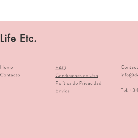
Life Etc.
Home
Contact
FAQ
Contacto
info@d
Condiciones de Uso
Política de Privacidad
Tel: +3
Envíos