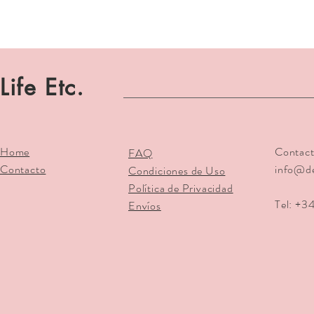
Life Etc.
Home
Contact
FAQ
Contacto
info@d
Condiciones de Uso
Política de Privacidad
Tel: +3
Envíos