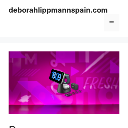
Skip
deborahlippmannspain.com
to
content
Menu