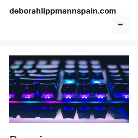
Skip
deborahlippmannspain.com
to
content
Menu