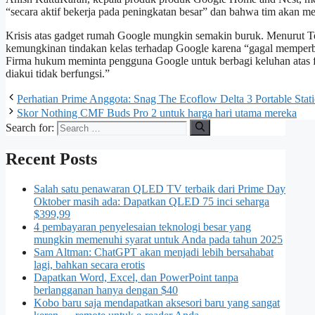
“secara aktif bekerja pada peningkatan besar” dan bahwa tim akan m
Krisis atas gadget rumah Google mungkin semakin buruk. Menurut T
kemungkinan tindakan kelas terhadap Google karena “gagal memper
Firma hukum meminta pengguna Google untuk berbagi keluhan atas fitur
diakui tidak berfungsi.”
Perhatian Prime Anggota: Snag The Ecoflow Delta 3 Portable Stat
Skor Nothing CMF Buds Pro 2 untuk harga hari utama mereka
Search for:
Recent Posts
Salah satu penawaran QLED TV terbaik dari Prime Day
Oktober masih ada: Dapatkan QLED 75 inci seharga
$399,99
4 pembayaran penyelesaian teknologi besar yang
mungkin memenuhi syarat untuk Anda pada tahun 2025
Sam Altman: ChatGPT akan menjadi lebih bersahabat
lagi, bahkan secara erotis
Dapatkan Word, Excel, dan PowerPoint tanpa
berlangganan hanya dengan $40
Kobo baru saja mendapatkan aksesori baru yang sangat