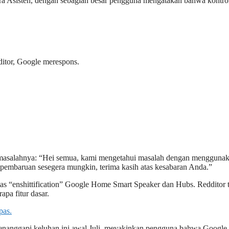
a Asisten, dengan sebagian besar pengguna mengatakan bahwa kontro
itor, Google merespons.
masalahnya: “Hei semua, kami mengetahui masalah dengan mengguna
 pembaruan sesegera mungkin, terima kasih atas kesabaran Anda.”
as “enshittification” Google Home Smart Speaker dan Hubs. Redditor 
pa fitur dasar.
pas.
nanggapi keluhan ini awal Juli, meyakinkan pengguna bahwa Google