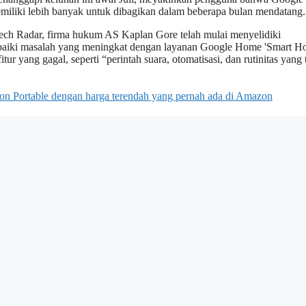
emiliki lebih banyak untuk dibagikan dalam beberapa bulan mendatang.
ech Radar, firma hukum AS Kaplan Gore telah mulai menyelidiki
baiki masalah yang meningkat dengan layanan Google Home 'Smart H
 yang gagal, seperti “perintah suara, otomatisasi, dan rutinitas yang 
ion Portable dengan harga terendah yang pernah ada di Amazon