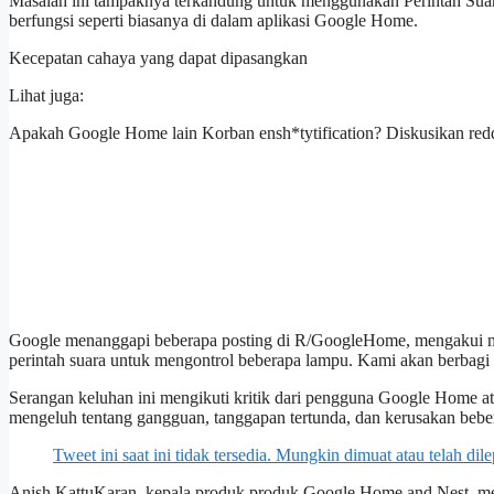
Masalah ini tampaknya terkandung untuk menggunakan Perintah Suar
berfungsi seperti biasanya di dalam aplikasi Google Home.
Kecepatan cahaya yang dapat dipasangkan
Lihat juga:
Apakah Google Home lain Korban ensh*tytification? Diskusikan redd
Google menanggapi beberapa posting di R/GoogleHome, mengakui 
perintah suara untuk mengontrol beberapa lampu. Kami akan berbagi
Serangan keluhan ini mengikuti kritik dari pengguna Google Home at
mengeluh tentang gangguan, tanggapan tertunda, dan kerusakan bebera
Tweet ini saat ini tidak tersedia. Mungkin dimuat atau telah dile
Anish KattuKaran, kepala produk produk Google Home and Nest, me