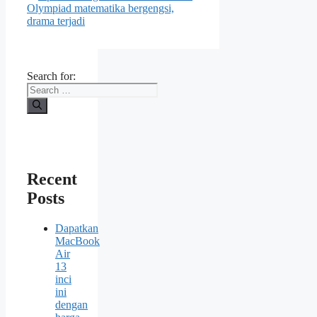
Olympiad matematika bergengsi,
drama terjadi
Search for:
Recent
Posts
Dapatkan
MacBook
Air
13
inci
ini
dengan