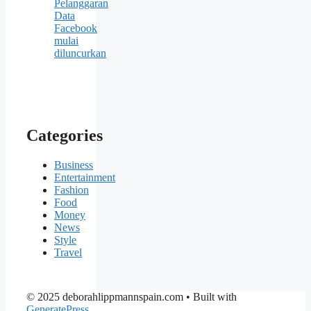
Pelanggaran
Data
Facebook
mulai
diluncurkan
Categories
Business
Entertainment
Fashion
Food
Money
News
Style
Travel
© 2025 deborahlippmannspain.com
• Built with
GeneratePress