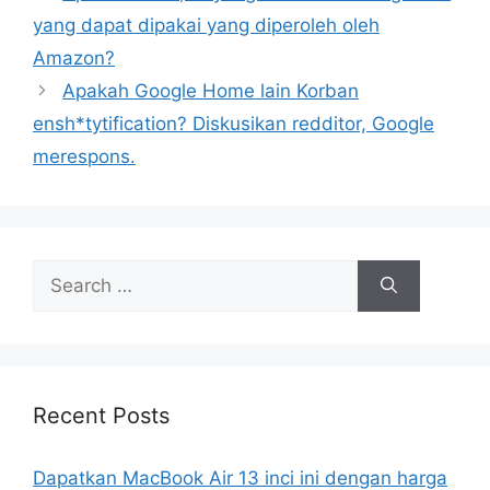
yang dapat dipakai yang diperoleh oleh
Amazon?
Apakah Google Home lain Korban
ensh*tytification? Diskusikan redditor, Google
merespons.
Search
for:
Recent Posts
Dapatkan MacBook Air 13 inci ini dengan harga