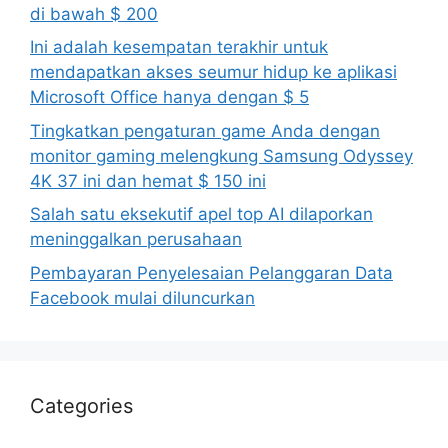
di bawah $ 200
Ini adalah kesempatan terakhir untuk
mendapatkan akses seumur hidup ke aplikasi
Microsoft Office hanya dengan $ 5
Tingkatkan pengaturan game Anda dengan
monitor gaming melengkung Samsung Odyssey
4K 37 ini dan hemat $ 150 ini
Salah satu eksekutif apel top AI dilaporkan
meninggalkan perusahaan
Pembayaran Penyelesaian Pelanggaran Data
Facebook mulai diluncurkan
Categories