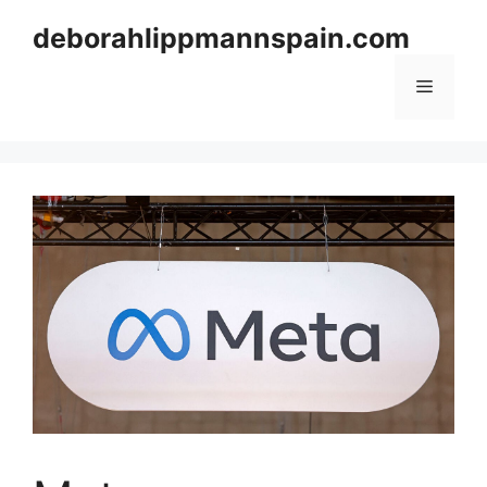
Skip
deborahlippmannspain.com
to
content
Menu