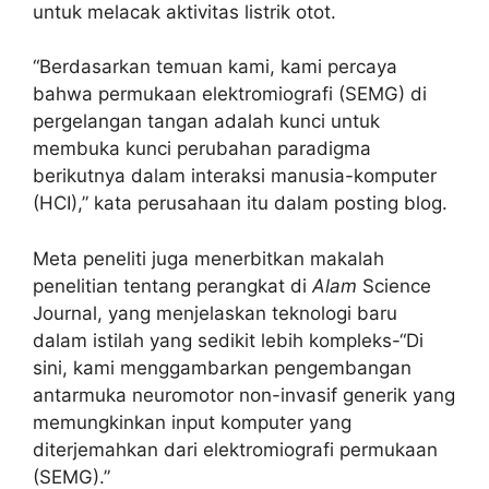
untuk melacak aktivitas listrik otot.
“Berdasarkan temuan kami, kami percaya
bahwa permukaan elektromiografi (SEMG) di
pergelangan tangan adalah kunci untuk
membuka kunci perubahan paradigma
berikutnya dalam interaksi manusia-komputer
(HCI),” kata perusahaan itu dalam posting blog.
Meta peneliti juga menerbitkan makalah
penelitian tentang perangkat di
Alam
Science
Journal, yang menjelaskan teknologi baru
dalam istilah yang sedikit lebih kompleks-“Di
sini, kami menggambarkan pengembangan
antarmuka neuromotor non-invasif generik yang
memungkinkan input komputer yang
diterjemahkan dari elektromiografi permukaan
(SEMG).”