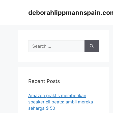
Skip
to
deborahlippmannspain.co
content
Search
for:
Recent Posts
Amazon praktis memberikan
speaker pil beats: ambil mereka
seharga $ 50