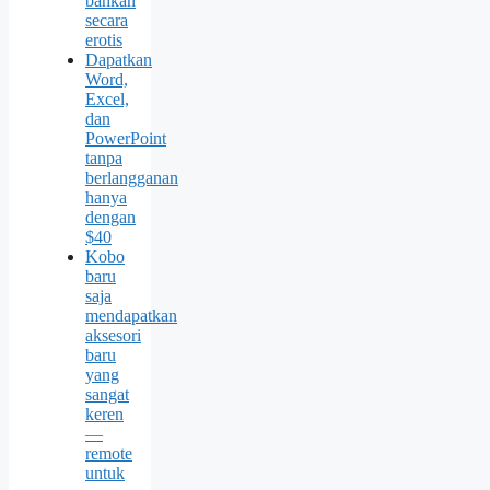
bahkan
secara
erotis
Dapatkan
Word,
Excel,
dan
PowerPoint
tanpa
berlangganan
hanya
dengan
$40
Kobo
baru
saja
mendapatkan
aksesori
baru
yang
sangat
keren
—
remote
untuk