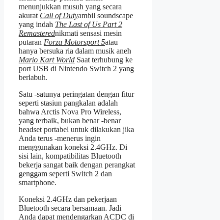
menunjukkan musuh yang secara
akurat
Call of Duty
ambil soundscape
yang indah
The Last of Us Part 2
Remastered
nikmati sensasi mesin
putaran
Forza Motorsport 5
atau
hanya bersuka ria dalam musik aneh
Mario Kart World
Saat terhubung ke
port USB di Nintendo Switch 2 yang
berlabuh.
Satu -satunya peringatan dengan fitur
seperti stasiun pangkalan adalah
bahwa Arctis Nova Pro Wireless,
yang terbaik, bukan benar -benar
headset portabel untuk dilakukan jika
Anda terus -menerus ingin
menggunakan koneksi 2.4GHz. Di
sisi lain, kompatibilitas Bluetooth
bekerja sangat baik dengan perangkat
genggam seperti Switch 2 dan
smartphone.
Koneksi 2.4GHz dan pekerjaan
Bluetooth secara bersamaan. Jadi
Anda dapat mendengarkan ACDC di