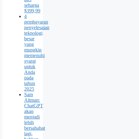
seharga
$399,99
4
pembayaran
penyelesaian
teknologi
besar
yang
mungkin
memenuhi
syarat
untuk
Anda
pada
tahun
2025
Sam
Altman:
ChatGPT
akan
menjadi
lebih
bersahabat
lagi,