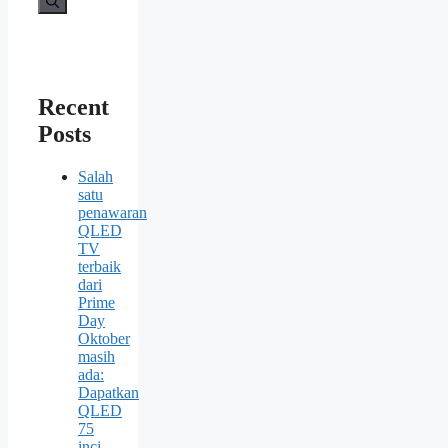
Recent
Posts
Salah
satu
penawaran
QLED
TV
terbaik
dari
Prime
Day
Oktober
masih
ada:
Dapatkan
QLED
75
inci