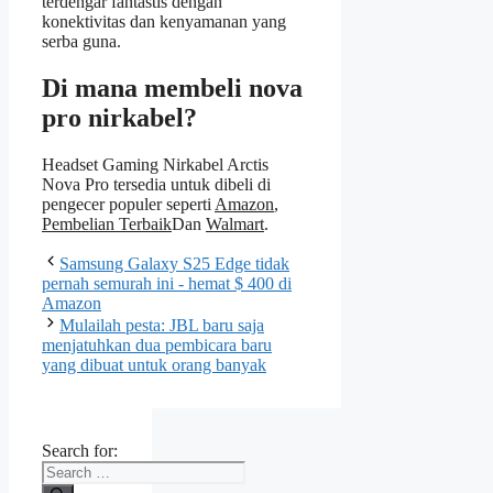
terdengar fantastis dengan
konektivitas dan kenyamanan yang
serba guna.
Di mana membeli nova
pro nirkabel?
Headset Gaming Nirkabel Arctis
Nova Pro tersedia untuk dibeli di
pengecer populer seperti
Amazon
,
Pembelian Terbaik
Dan
Walmart
.
Samsung Galaxy S25 Edge tidak
pernah semurah ini - hemat $ 400 di
Amazon
Mulailah pesta: JBL baru saja
menjatuhkan dua pembicara baru
yang dibuat untuk orang banyak
Search for: