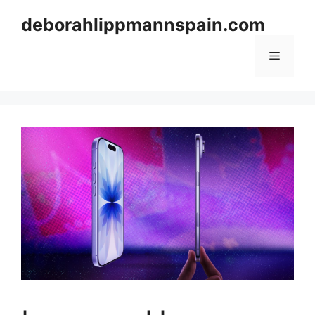
Skip
deborahlippmannspain.com
to
content
Menu