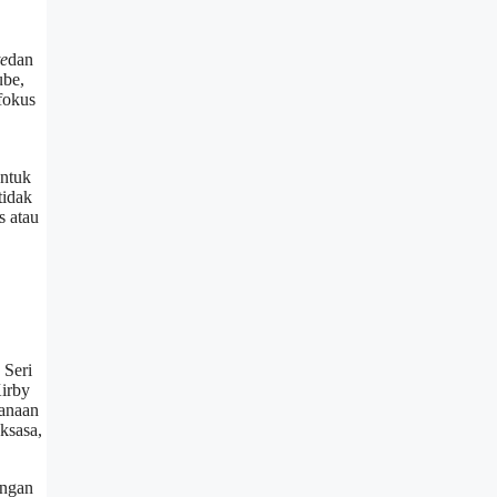
te
dan
ube,
fokus
untuk
tidak
s atau
 Seri
Kirby
sanaan
ksasa,
engan