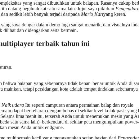
kompleksitas yang sangat dibutuhkan untuk balapan. Rasanya cukup be
itu datang begitu dekat satu sama lain. Jujur saya pikirkan
Pengendar
 dan sedikit lebih banyak terjadi daripada
Mario Kart
yang keren.
k yang saya dengar dalam demo juga sangat menarik, dan visualnya inda
 dilihat dan didengarkan serta bermain.
ultiplayer terbaik tahun ini
aturan.
 bahwa balapan yang sebenarnya tidak benar -benar untuk Anda di sa
mainkan, tetapi persidangan kota adalah tempat tindakan sebenarnya
i
Naik udara
Itu seperti campuran antara permainan balap dan royale
in dapat berkeliaran dengan bebas di sekitar level kotak pasir yang 
t. Selama lima menit itu, terserah Anda untuk menemukan mesin yang A
beda satu sama lain), berkendara di sekitar peta mengumpulkan power
pkan mesin Anda untuk endgame.
me multipemain kecil yang menggunakan setiap bagian dari
Pengenda