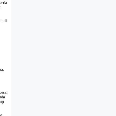
rbeda
a
h di
na.
besar
nda
-up
ra