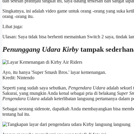
dan setelah pratinjau singkat ini, saya datang terkesan dan sangat lap
Singkatnya, ini adalah video game untuk orang -orang yang suka ketika
orang -orang itu.
Lihat juga:
Ulasan: Saya tidak bisa berhenti memainkan Switch 2 saya, tindak la
Penunggang Udara Kirby
tampak sederhan
Ayo, itu hanya 'Super Smash Bros.' layar kemenangan.
Kredit: Nintendo
Seperti yang sudah saya sebutkan,
Pengendara Udara
adalah sekuel
Sakurai, yang mungkin Anda kenal sebagai pria di belakang
Super S
Pengendara Udara
adalah keterlibatan langsung pertamanya dalam p
Sebagai seorang sidenote, dapatkah Anda membayangkan bisa member
tentang hal itu.