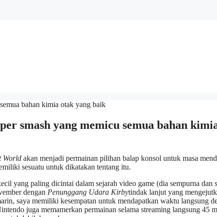
super smash yang memicu semua bahan kimi
t World
akan menjadi permainan pilihan balap konsol untuk masa mend
liki sesuatu untuk dikatakan tentang itu.
kecil yang paling dicintai dalam sejarah video game (dia sempurna dan 
November dengan
Penunggang Udara Kirby
tindak lanjut yang mengejut
arin, saya memiliki kesempatan untuk mendapatkan waktu langsung d
intendo juga memamerkan permainan selama streaming langsung 45 m