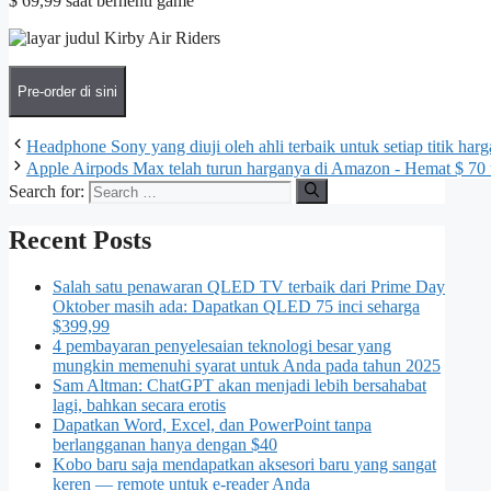
$ 69,99 saat berhenti game
Pre-order di sini
Headphone Sony yang diuji oleh ahli terbaik untuk setiap titik harg
Apple Airpods Max telah turun harganya di Amazon - Hemat $ 70 
Search for:
Recent Posts
Salah satu penawaran QLED TV terbaik dari Prime Day
Oktober masih ada: Dapatkan QLED 75 inci seharga
$399,99
4 pembayaran penyelesaian teknologi besar yang
mungkin memenuhi syarat untuk Anda pada tahun 2025
Sam Altman: ChatGPT akan menjadi lebih bersahabat
lagi, bahkan secara erotis
Dapatkan Word, Excel, dan PowerPoint tanpa
berlangganan hanya dengan $40
Kobo baru saja mendapatkan aksesori baru yang sangat
keren — remote untuk e-reader Anda