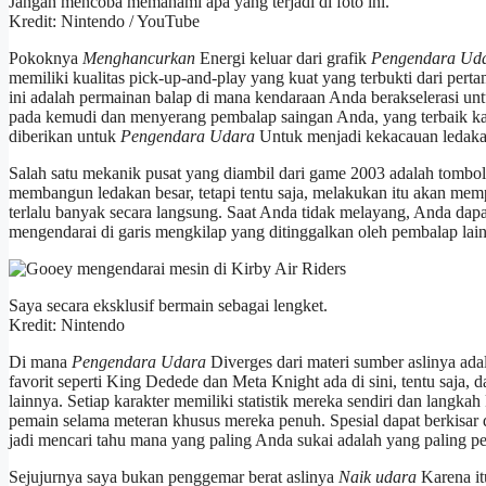
Jangan mencoba memahami apa yang terjadi di foto ini.
Kredit: Nintendo / YouTube
Pokoknya
Menghancurkan
Energi keluar dari grafik
Pengendara Ud
memiliki kualitas pick-up-and-play yang kuat yang terbukti dari pert
ini adalah permainan balap di mana kendaraan Anda berakselerasi u
pada kemudi dan menyerang pembalap saingan Anda, yang terbaik ka
diberikan untuk
Pengendara Udara
Untuk menjadi kekacauan ledakan
Salah satu mekanik pusat yang diambil dari game 2003 adalah tombo
membangun ledakan besar, tetapi tentu saja, melakukan itu akan memp
terlalu banyak secara langsung. Saat Anda tidak melayang, Anda d
mengendarai di garis mengkilap yang ditinggalkan oleh pembalap lain 
Saya secara eksklusif bermain sebagai lengket.
Kredit: Nintendo
Di mana
Pengendara Udara
Diverges dari materi sumber aslinya ada
favorit seperti King Dedede dan Meta Knight ada di sini, tentu saja
lainnya. Setiap karakter memiliki statistik mereka sendiri dan langka
pemain selama meteran khusus mereka penuh. Spesial dapat berkisar 
jadi mencari tahu mana yang paling Anda sukai adalah yang paling pe
Sejujurnya saya bukan penggemar berat aslinya
Naik udara
Karena it