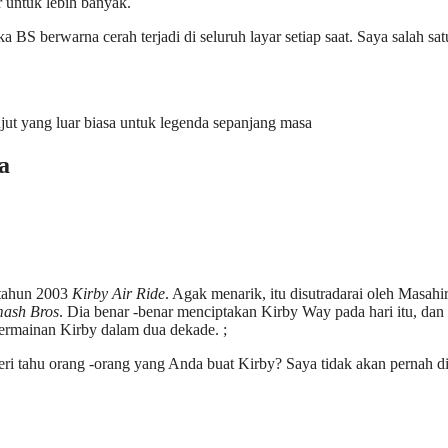
ar untuk lebih banyak.
 BS berwarna cerah terjadi di seluruh layar setiap saat. Saya salah sat
njut yang luar biasa untuk legenda sepanjang masa
a
 tahun 2003
Kirby Air Ride
. Agak menarik, itu disutradarai oleh Masahi
mash Bros
. Dia benar -benar menciptakan Kirby Way pada hari itu, dan
ermainan Kirby dalam dua dekade. ;
i tahu orang -orang yang Anda buat Kirby? Saya tidak akan pernah d