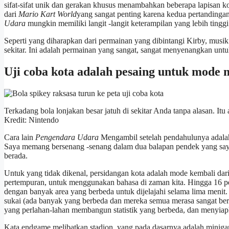
sifat-sifat unik dan gerakan khusus menambahkan beberapa lapisan 
dari
Mario Kart World
yang sangat penting karena kedua pertandingan 
Udara
mungkin memiliki langit -langit keterampilan yang lebih tinggi
Seperti yang diharapkan dari permainan yang dibintangi Kirby, musi
sekitar. Ini adalah permainan yang sangat, sangat menyenangkan untuk
Uji coba kota adalah pesaing untuk mode m
Terkadang bola lonjakan besar jatuh di sekitar Anda tanpa alasan. Itu 
Kredit: Nintendo
Cara lain
Pengendara Udara
Mengambil setelah pendahulunya adalah
Saya memang bersenang -senang dalam dua balapan pendek yang saya 
berada.
Untuk yang tidak dikenal, persidangan kota adalah mode kembali dar
pertempuran, untuk menggunakan bahasa di zaman kita. Hingga 16 pema
dengan banyak area yang berbeda untuk dijelajahi selama lima meni
sukai (ada banyak yang berbeda dan mereka semua merasa sangat ber
yang perlahan-lahan membangun statistik yang berbeda, dan menyia
Kata endgame melibatkan stadion, yang pada dasarnya adalah miniga