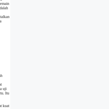
pemain
adalah
talkan
a
ah
at
a uji
u. Itu
t kuat