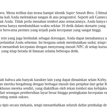
ara
. Menu terlihat dan terasa hampir identik
Super Smash Bros. Ultima
ama kali Anda meletakkan tangan di atas pengontrol. Seperti asli Gamec
ntuk Anda. Tidak perlu menahan tombol atau semacamnya. Anda hanya 
rena hanya membutuhkan waktu sekitar 10 detik dalam skenario yang
 berwarna permen yang terjadi pada kecepatan yang sangat tinggi.
l rem yang juga bertindak sebagai dorongan. Anda dapat menahannya 
erlambat Anda sebentar. Ini berguna untuk membulatkan sudut, tetapi 
apat menambah kecepatan dengan menyerang musuh NPC di setiap kursu
yang tetap berada di lintasan selama beberapa detik.
lah bahwa ada banyak karakter lain yang dapat dimainkan selain Kirby.
, dan mereka bergabung dengan berbagai musuh dan penjahat dari gelar 
h khusus mereka sendiri, yang diaktifkan oleh tekan tombol atas kebijak
dari serangan pembersihan layar besar hingga peningkatan kecepatan ra
nting untuk sukses.
u tipis secara mekanis, tetapi menambahkan seluruh daftar pembalap d