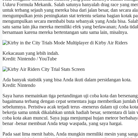
Udara
Formula Mekanik. Salah satunya hanyalah drag race yang men
untuk terbang sejauh yang mereka bisa dari jalan besar, dan secara al
mengumpulkan jenis peningkatan stat tertentu selama bagian kotak pas
mengumpulkan secara membabi buta sebanyak yang Anda bisa. Salah s
satu sama lain jika mereka memiliki efek yang berlawanan; Anda tida
bersamaan karena mereka bertentangan satu sama lain, misalnya.
Kekacauan yang lebih indah.
Kredit: Nintendo / YouTube
Ada banyak statistik yang bisa Anda ikuti dalam persidangan kota.
Kredit: Nintendo
Saya harus memainkan tiga pertandingan uji coba kota dan bersenang
bagaimana terbang dengan cepat sementara juga memberikan jumlah b
sebelumnya. Peristiwa acak terjadi terus -menerus dalam uji coba k
bekerja sama untuk dikalahkan untuk hadiah besar, sementara di lain 
coba kota akan muncul. Saya juga menjumpai hujan meteor berbahaya 
benar -benar membuat Anda tetap waspada, yang saya hargai.
Pada saat lima menit habis, Anda mungkin memiliki mesin yang sanga