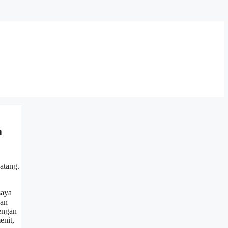
a
atang.
saya
kan
engan
enit,