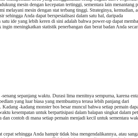
dukung mesin dengan kecepatan tertinggi, sementara lain menantang 
ami melayani mesin dengan stat terbang tinggi. Strateginya, kemudian, 
ir sehingga Anda dapat berspesialisasi dalam satu hal, daripada
atu ide yang lebih keren di sini adalah bahwa power-up dapat memba
k ingin meningkatkan statistik penerbangan dan berat badan Anda secar
 -senang sepanjang waktu. Durasi lima menitnya sempurna, karena ent
edlam yang luar biasa yang membuatnya terasa lebih panjang dari
ota. Kadang -kadang monster bos besar muncul bahwa setiap pemain dap
waktu kesempatan untuk berpartisipasi dalam balapan singkat dalam pet
dan contoh di mana setiap pemain menjadi kecil untuk sementara wakt
t cepat sehingga Anda hampir tidak bisa mengendalikannya, atau sanga