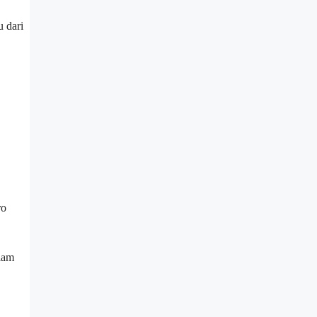
u dari
ro
iam