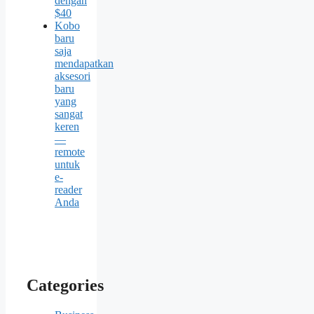
dengan
$40
Kobo
baru
saja
mendapatkan
aksesori
baru
yang
sangat
keren
—
remote
untuk
e-
reader
Anda
Categories