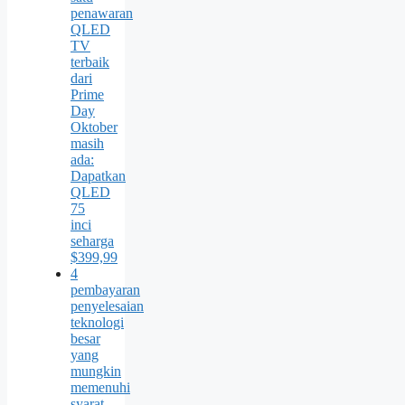
penawaran
QLED
TV
terbaik
dari
Prime
Day
Oktober
masih
ada:
Dapatkan
QLED
75
inci
seharga
$399,99
4
pembayaran
penyelesaian
teknologi
besar
yang
mungkin
memenuhi
syarat