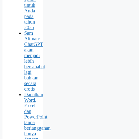
untuk
Anda
pada
tahun
2025
Sam
Altman:
ChatGPT
akan
menjadi
lebih
bersahabat
lagi,
bahkan
secara
erotis
Dapatkan
Word,
Excel,
dan
PowerPoint
tanpa
berlangganan
hanya