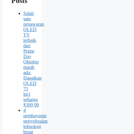
Posts
Salah
satu
penawaran
QLED
TV
terbaik
dari
Prime
Day
Oktober
masih
ada:
Dapatkan
QLED
75
inci
seharga
$399,99
4
pembayaran
penyelesaian
teknologi
besar