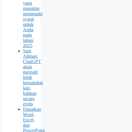
yang
mungkin
memenuhi
syarat
untuk
Anda
pada
tahun
2025
Sam
Altman:
ChatGPT
akan
menjadi
lebih
bersahabat
lagi,
bahkan
secara
erotis
Dapatkan
Word,
Excel,
dan
PowerPoint