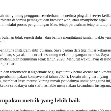
akah menghitung pengguna sesederhana menerima ping dari server ketik
erbicara di semua perangkat dan browser web, atau smartphone saja?
elalui proses penghitungan Mau, tetapi perusahaan tetap tertutup r
bulanan tidak seperti dulu - dan bahwa menghitung jumlah waktu ya
van.
engguna Instagram aktif bulanan. Saya bagian dari tiga miliar kekaisar
i sebulan, saya akan mencari seseorang melalui pegangan mereka. Saya
 melanjutkan penurunan sejak tahun 2020. Menurut waktu layar di iPh
k per hari.
an dan rekomendasi algoritmik bagi saya untuk benar -benar menikmat
t perubahan pakan kontroversial tahun 2024). Desain ulang baru, yang
membuat Insta merasa kurang ramah (setidaknya untuk pengguna ini)
 (ketika setidaknya satu staf mashable menyatakan kecanduan Instagram
upakan metrik yang lebih baik
rkiraan dari beberapa layanan data online menyarankan sekitar 32 men