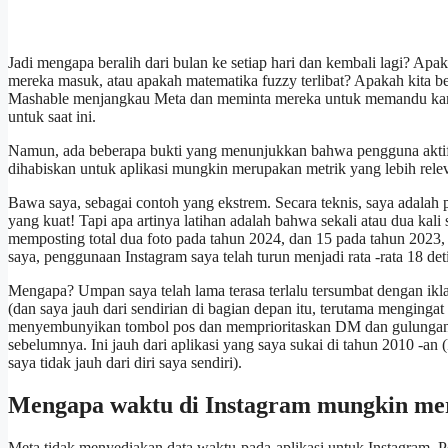
Jadi mengapa beralih dari bulan ke setiap hari dan kembali lagi? Ap
mereka masuk, atau apakah matematika fuzzy terlibat? Apakah kita b
Mashable menjangkau Meta dan meminta mereka untuk memandu kami m
untuk saat ini.
Namun, ada beberapa bukti yang menunjukkan bahwa pengguna aktif 
dihabiskan untuk aplikasi mungkin merupakan metrik yang lebih rele
Bawa saya, sebagai contoh yang ekstrem. Secara teknis, saya adalah p
yang kuat! Tapi apa artinya latihan adalah bahwa sekali atau dua kal
memposting total dua foto pada tahun 2024, dan 15 pada tahun 2023,
saya, penggunaan Instagram saya telah turun menjadi rata -rata 18 deti
Mengapa? Umpan saya telah lama terasa terlalu tersumbat dengan ikl
(dan saya jauh dari sendirian di bagian depan itu, terutama menginga
menyembunyikan tombol pos dan memprioritaskan DM dan gulungan, 
sebelumnya. Ini jauh dari aplikasi yang saya sukai di tahun 2010 -an
saya tidak jauh dari diri saya sendiri).
Mengapa waktu di Instagram mungkin mer
Meta tidak menyediakan data waktu-pada-aplikasi untuk Instagram. Pe