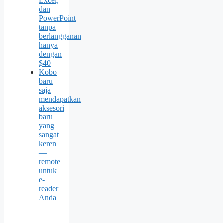
Excel,
dan
PowerPoint
tanpa
berlangganan
hanya
dengan
$40
Kobo
baru
saja
mendapatkan
aksesori
baru
yang
sangat
keren
—
remote
untuk
e-
reader
Anda