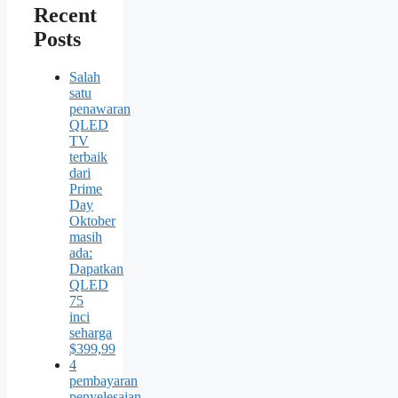
Recent
Posts
Salah
satu
penawaran
QLED
TV
terbaik
dari
Prime
Day
Oktober
masih
ada:
Dapatkan
QLED
75
inci
seharga
$399,99
4
pembayaran
penyelesaian