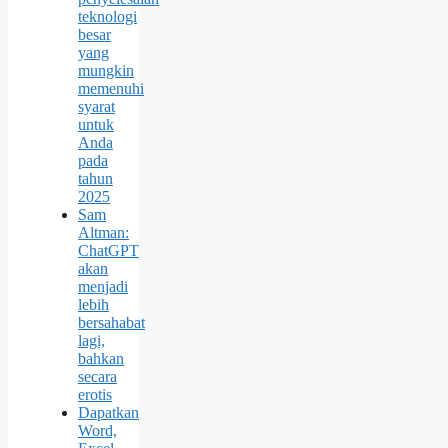
teknologi
besar
yang
mungkin
memenuhi
syarat
untuk
Anda
pada
tahun
2025
Sam
Altman:
ChatGPT
akan
menjadi
lebih
bersahabat
lagi,
bahkan
secara
erotis
Dapatkan
Word,