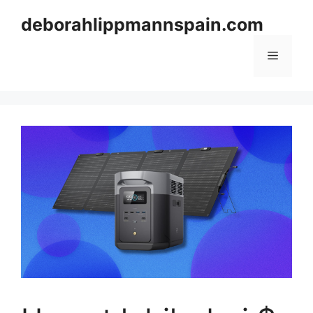
Skip
deborahlippmannspain.com
to
content
Menu