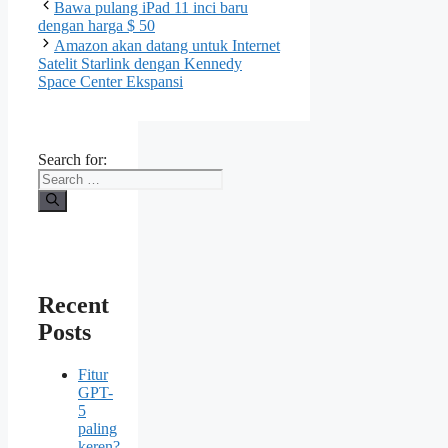
Bawa pulang iPad 11 inci baru
dengan harga $ 50
Amazon akan datang untuk Internet
Satelit Starlink dengan Kennedy
Space Center Ekspansi
Search for:
Recent
Posts
Fitur
GPT-
5
paling
keren?