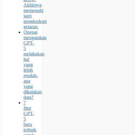
Akhirnya
memenuhi
janji
pengkodean
getaran.
Openai
mengatakan
GPT-
5
melakukan
hal
yang
lebih
rendah-
apa
yang
dikatakan
data?
7
fitur
GPT-
5
baru
terbaik