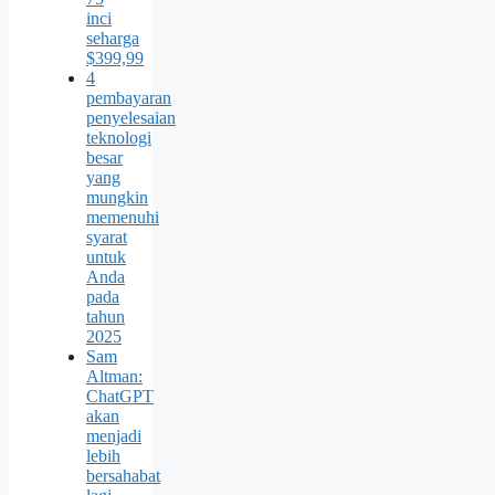
inci
seharga
$399,99
4
pembayaran
penyelesaian
teknologi
besar
yang
mungkin
memenuhi
syarat
untuk
Anda
pada
tahun
2025
Sam
Altman:
ChatGPT
akan
menjadi
lebih
bersahabat