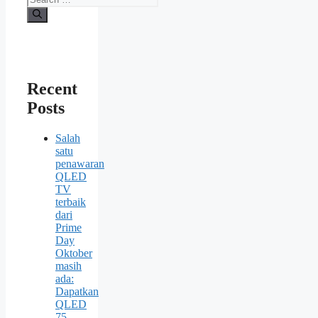
Recent
Posts
Salah
satu
penawaran
QLED
TV
terbaik
dari
Prime
Day
Oktober
masih
ada:
Dapatkan
QLED
75