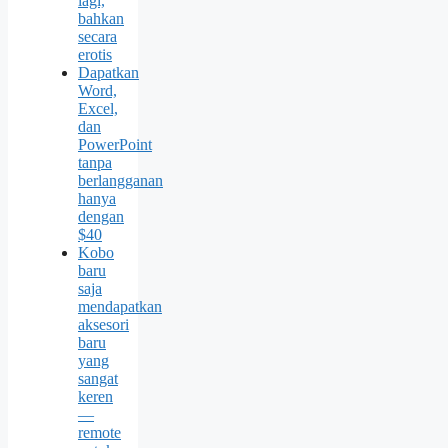
lagi,
bahkan
secara
erotis
Dapatkan
Word,
Excel,
dan
PowerPoint
tanpa
berlangganan
hanya
dengan
$40
Kobo
baru
saja
mendapatkan
aksesori
baru
yang
sangat
keren
—
remote