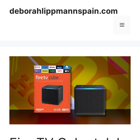
Skip
deborahlippmannspain.com
to
content
Menu